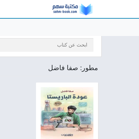
مطور: صفا فاضل