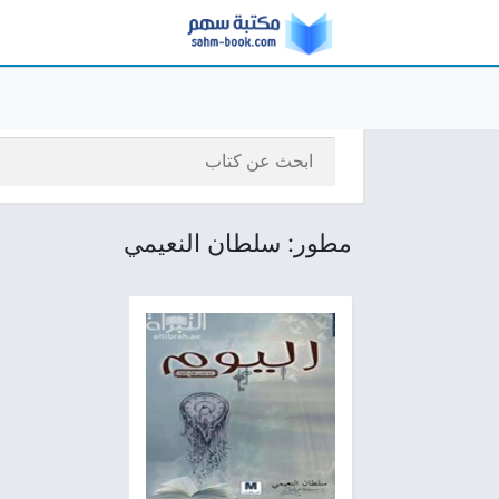
مطور: سلطان النعيمي