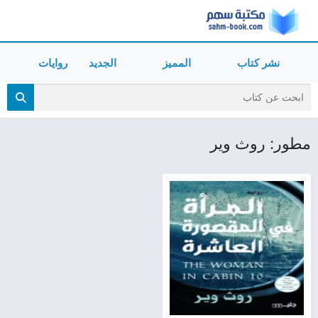
نشر كتاب
المميز
الجديد
روايات
مطور: روث وير