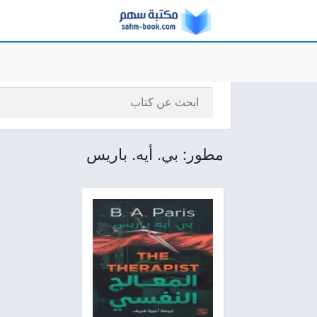
مطور: بي. أيه. باريس