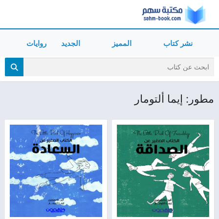
نشر كتاب
المميز
الجديد
روايات
مطور: إيما ألتومار