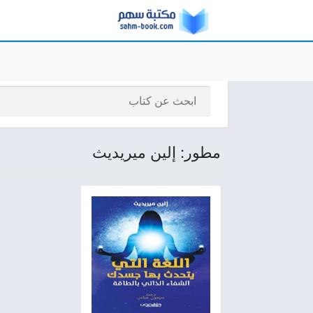
مطور: إلين ميريديث